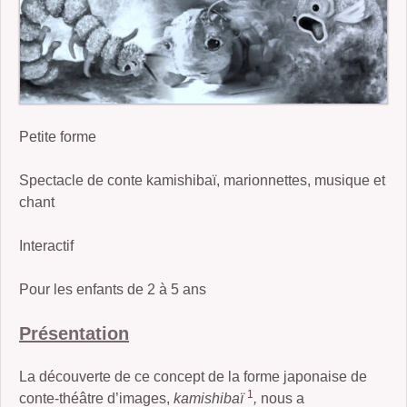
2006-07 : un froid de kronos
2005-07 : Les Enfants de la Bête
2004 : Braise
Petite forme
2005 : Le Roi Grenouille III et Voyage d’Hiver
2001 : Buckauer Bankett
Spectacle de conte kamishibaï, marionnettes, musique et
chant
2000 : Le Petit Poucet
Interactif
1995 : Étude en Plastique
Pour les enfants de 2 à 5 ans
Présentation
La découverte de ce concept de la forme japonaise de
1
conte-théâtre d’images,
kamishibaï
,
nous a