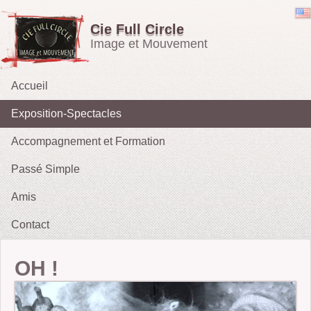
Cie Full Circle
Image et Mouvement
Accueil
Exposition-Spectacles
Accompagnement et Formation
Emporté par le Vent
Passé Simple
OH !
Amis
Les Rieurs : Galerie
2021 : Migrations
Contact
2015 :Le Tarot des Parques
2012 : Sacrifice
OH !
2009-11 : Sans Issue
2010 : Le Tireur de Ficelles (fait sa Blanche Neige)