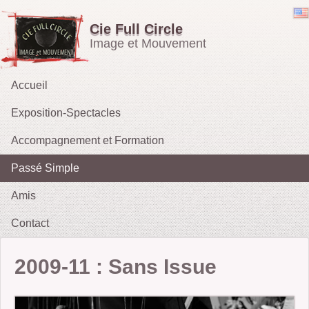
Cie Full Circle
Image et Mouvement
Accueil
Exposition-Spectacles
Accompagnement et Formation
Emporté par le Vent
Passé Simple
OH !
Amis
Les Rieurs : Galerie
2021 : Migrations
Contact
2015 :Le Tarot des Parques
2012 : Sacrifice
2009-11 : Sans Issue
2009-11 : Sans Issue
2010 : Le Tireur de Ficelles (fait sa Blanche Neige)