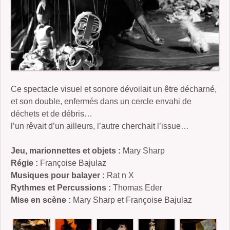
2006-07 : un froid de kronos
2005-07 : Les Enfants de la Bête
2004 : Braise
2005 : Le Roi Grenouille III et Voyage d’Hiver
Ce spectacle visuel et sonore dévoilait un être décharné,
2001 : Buckauer Bankett
et son double, enfermés dans un cercle envahi de
déchets et de débris…
2000 : Le Petit Poucet
l’un rêvait d’un ailleurs, l’autre cherchait l’issue…
1995 : Étude en Plastique
Jeu, marionnettes et objets :
Mary Sharp
Régie :
Françoise Bajulaz
Musiques pour balayer :
Rat n X
Rythmes et Percussions :
Thomas Eder
Mise en scène :
Mary Sharp et Françoise Bajulaz