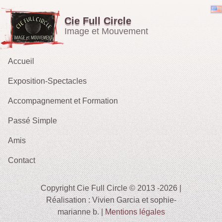
Cie Full Circle
Image et Mouvement
Accueil
Exposition-Spectacles
Accompagnement et Formation
Emporté par le Vent
Passé Simple
OH !
Amis
Les Rieurs : Galerie
2021 : Migrations
Contact
2015 :Le Tarot des Parques
2012 : Sacrifice
Copyright Cie Full Circle © 2013 -2026 |
2009-11 : Sans Issue
Réalisation : Vivien Garcia et sophie-
marianne b. |
Mentions légales
2010 : Le Tireur de Ficelles (fait sa Blanche Neige)