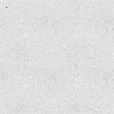
2006-07 : un froid de kronos
2005-07 : Les Enfants de la Bête
2004 : Braise
2005 : Le Roi Grenouille III et Voyage d’Hiver
2001 : Buckauer Bankett
2000 : Le Petit Poucet
1995 : Étude en Plastique