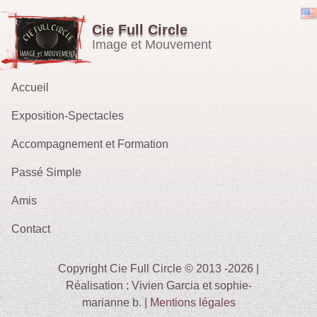
Cie Full Circle
Image et Mouvement
Accueil
Exposition-Spectacles
Accompagnement et Formation
Emporté par le Vent
Passé Simple
OH !
Amis
Les Rieurs : Galerie
2021 : Migrations
Contact
2015 :Le Tarot des Parques
2012 : Sacrifice
Copyright Cie Full Circle © 2013 -2026 |
2009-11 : Sans Issue
Réalisation : Vivien Garcia et sophie-
marianne b. |
Mentions légales
2010 : Le Tireur de Ficelles (fait sa Blanche Neige)