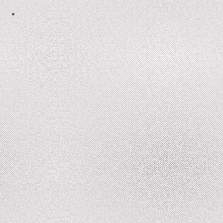
2006-07 : un froid de kronos
2005-07 : Les Enfants de la Bête
2004 : Braise
2005 : Le Roi Grenouille III et Voyage d’Hiver
2001 : Buckauer Bankett
2000 : Le Petit Poucet
1995 : Étude en Plastique