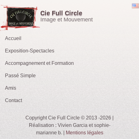
Cie Full Circle
Image et Mouvement
Accueil
Exposition-Spectacles
Accompagnement et Formation
Emporté par le Vent
Passé Simple
OH !
Amis
Les Rieurs : Galerie
2021 : Migrations
Contact
2015 :Le Tarot des Parques
2012 : Sacrifice
Copyright Cie Full Circle © 2013 -2026 |
2009-11 : Sans Issue
Réalisation : Vivien Garcia et sophie-
marianne b. |
Mentions légales
2010 : Le Tireur de Ficelles (fait sa Blanche Neige)