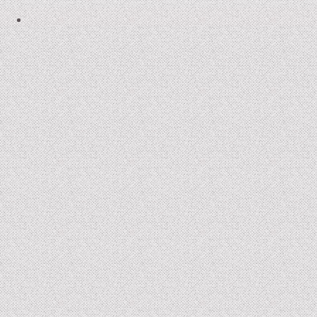
2006-07 : un froid de kronos
2005-07 : Les Enfants de la Bête
2004 : Braise
2005 : Le Roi Grenouille III et Voyage d’Hiver
2001 : Buckauer Bankett
2000 : Le Petit Poucet
1995 : Étude en Plastique