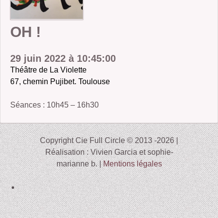
2006-07 : un froid de kronos
OH !
2005-07 : Les Enfants de la Bête
2004 : Braise
29 juin 2022 à 10:45:00
Théâtre de La Violette
2005 : Le Roi Grenouille III et Voyage d’Hiver
67, chemin Pujibet. Toulouse
2001 : Buckauer Bankett
Séances : 10h45 – 16h30
2000 : Le Petit Poucet
1995 : Étude en Plastique
Copyright Cie Full Circle © 2013 -2026 |
Réalisation : Vivien Garcia et sophie-
marianne b. |
Mentions légales