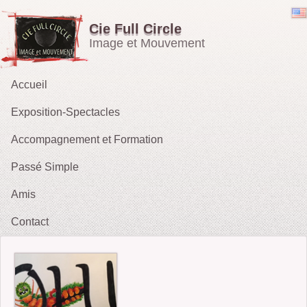
Cie Full Circle
Image et Mouvement
Accueil
Exposition-Spectacles
Accompagnement et Formation
Emporté par le Vent
Passé Simple
OH !
Amis
Les Rieurs : Galerie
2021 : Migrations
Contact
2015 :Le Tarot des Parques
2012 : Sacrifice
2009-11 : Sans Issue
2010 : Le Tireur de Ficelles (fait sa Blanche Neige)