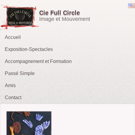
Cie Full Circle
Image et Mouvement
Accueil
Exposition-Spectacles
Accompagnement et Formation
Emporté par le Vent
Passé Simple
OH !
Amis
Les Rieurs : Galerie
2021 : Migrations
Contact
2015 :Le Tarot des Parques
2012 : Sacrifice
2009-11 : Sans Issue
2010 : Le Tireur de Ficelles (fait sa Blanche Neige)