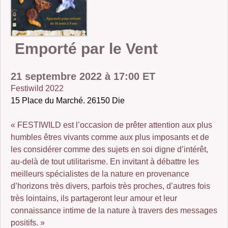
2006-07 : un froid de kronos
2005-07 : Les Enfants de la Bête
Emporté par le Vent
2004 : Braise
21 septembre 2022 à 17:00 ET
2005 : Le Roi Grenouille III et Voyage d’Hiver
Festiwild 2022
2001 : Buckauer Bankett
15 Place du Marché. 26150 Die
2000 : Le Petit Poucet
« FESTIWILD est l’occasion de prêter attention aux plus
humbles êtres vivants comme aux plus imposants et de
1995 : Étude en Plastique
les considérer comme des sujets en soi digne d’intérêt,
au-delà de tout utilitarisme. En invitant à débattre les
meilleurs spécialistes de la nature en provenance
d’horizons très divers, parfois très proches, d’autres fois
très lointains, ils partageront leur amour et leur
connaissance intime de la nature à travers des messages
positifs. »