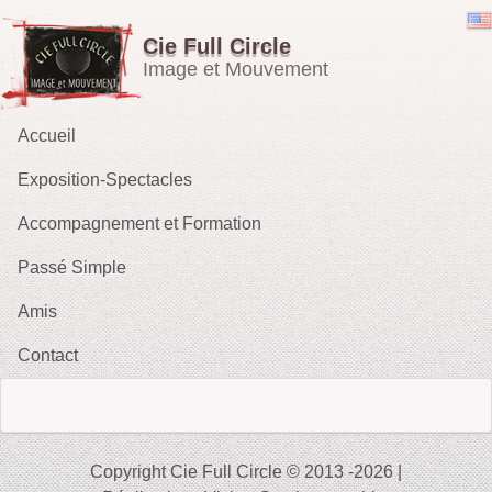
Cie Full Circle
Image et Mouvement
Accueil
Exposition-Spectacles
Accompagnement et Formation
Emporté par le Vent
Passé Simple
OH !
Amis
Les Rieurs : Galerie
2021 : Migrations
Contact
2015 :Le Tarot des Parques
2012 : Sacrifice
2009-11 : Sans Issue
Copyright Cie Full Circle © 2013 -2026 |
2010 : Le Tireur de Ficelles (fait sa Blanche Neige)